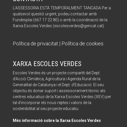
L’ASSESSORIA ESTÀ TEMPORALMENT TANCADA Per a
qualsevol qüestió urgent, podeu contactar amb
Fundesplai (667 17 22 80) o amb la coordinació de la
Xarxa Escoles Verdes (escolesverdes@gencat.cat)
Política de privacitat
|
Política de cookies
XARXA ESCOLES VERDES
Escoles Verdes és un projecte compartit del Dept.
d'Acció Climàtica, Agricultura i Agenda Rural de la
Generalitat de Catalunya i el Dept. d'Educació. El seu
objectiu és donar suport i assessorament tècnic als
centres educatius de la Xarxa Escoles Verdes (XEV) per
tal d'incorporar els nous reptes i valors de la
sostenibilitat al seu projecte educatiu.
Més informació sobre la Xarxa Escoles Verdes