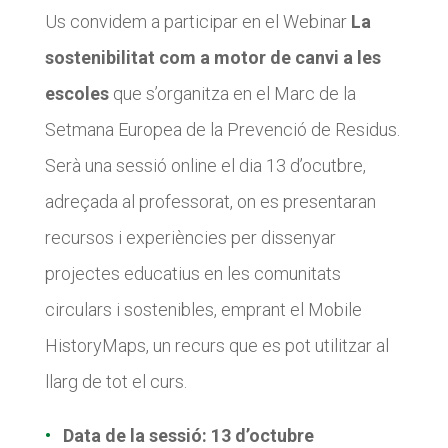
Us convidem a participar en el Webinar
La
sostenibilitat com a motor de canvi a les
CONEIX FUNDESPLAI
CONEIX FUNDESPLAI
escoles
que s’organitza en el Marc de la
La Fundació
La Fundació
Setmana Europea de la Prevenció de Residus.
L'equip
L'equip
Serà una sessió online el dia 13 d’ocutbre,
Missió i valors
Missió i valors
adreçada al professorat, on es presentaran
Els comptes clars
Els comptes clars
recursos i experiències per dissenyar
Memòria d'activitats
Memòria d'activitats
projectes educatius en les comunitats
Proposta educativa
Proposta educativa
circulars i sostenibles, emprant el Mobile
HistoryMaps, un recurs que es pot utilitzar al
ACTUALITAT
ACTUALITAT
llarg de tot el curs.
Notícies
Notícies
Data de la sessió: 13 d’octubre
Butlletins
Butlletins