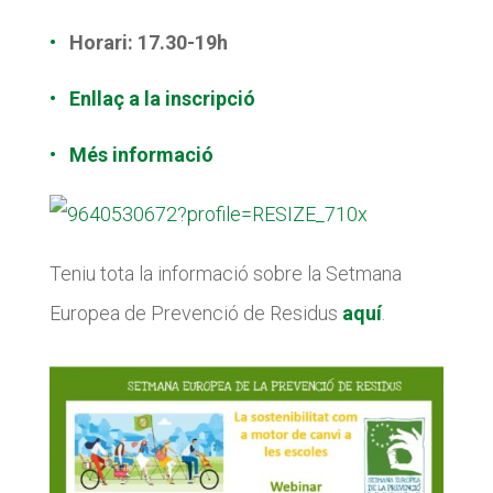
Diari de la Fundació
Diari de la Fundació
Horari: 17.30-19h
Fundesplai als mitjans
Fundesplai als mitjans
Enllaç a la inscripció
Xarxes socials
Xarxes socials
Més informació
COL·LABORA
COL·LABORA
Fes voluntariat
Fes voluntariat
Fes un donatiu
Fes un donatiu
Teniu tota la informació sobre la Setmana
Treballa amb nosaltres
Treballa amb nosaltres
Europea de Prevenció de Residus
aquí
.