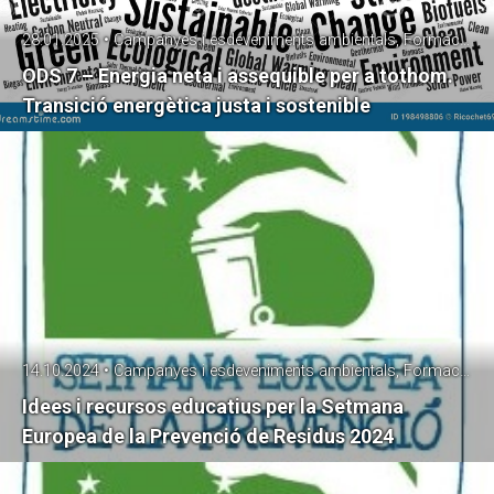
28.01.2025 • Campanyes i esdeveniments ambientals, Formació, SetmanaPrevencióResidus
ODS 7 – Energia neta i assequible per a tothom.
Transició energètica justa i sostenible
14.10.2024 • Campanyes i esdeveniments ambientals, Formació, SetmanaPrevencióResidus
Idees i recursos educatius per la Setmana
Europea de la Prevenció de Residus 2024