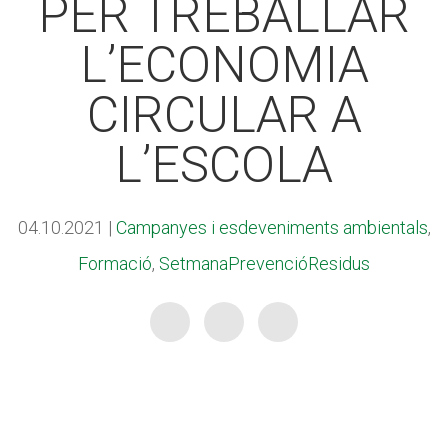
PER TREBALLAR
CASES DE COLÒNIES
CASES DE COLÒNIES
L’ECONOMIA
ACCIÓ SOCIAL I JOVES
ACCIÓ SOCIAL I JOVES
CIRCULAR A
L’ESCOLA
ESPLAIS
ESPLAIS
04.10.2021
|
Campanyes i esdeveniments ambientals
,
Formació
,
SetmanaPrevencióResidus
SUPORT TERCER SECTOR
SUPORT TERCER SECTOR