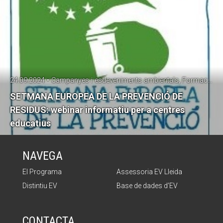
24.09.2024 • Campanyes i esdeveniments ambientals, Formació, SetmanaPrevencióResidus
SETMANA EUROPEA DE LA PREVENCIÓ DE
RESIDUS: webinar informatiu per a centres
educatius
NAVEGA
El Programa
Assessoria EV Lleida
Distintiu EV
Base de dades d’EV
CONTACTA