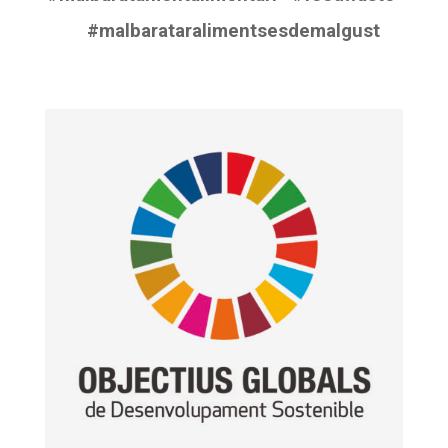
#malbarataralimentsesdemalgust