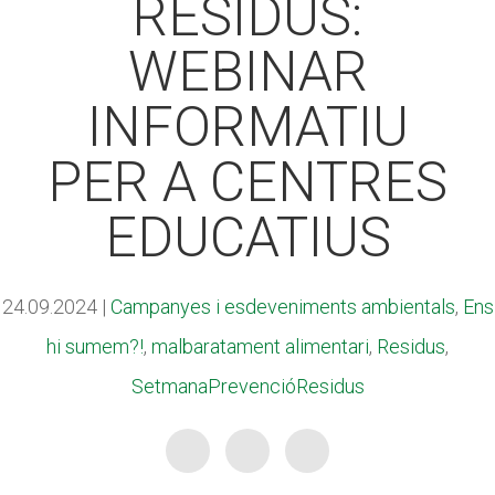
RESIDUS:
CASES DE COLÒNIES
CASES DE COLÒNIES
WEBINAR
ACCIÓ SOCIAL I JOVES
ACCIÓ SOCIAL I JOVES
INFORMATIU
PER A CENTRES
ESPLAIS
ESPLAIS
EDUCATIUS
SUPORT TERCER SECTOR
SUPORT TERCER SECTOR
24.09.2024
|
Campanyes i esdeveniments ambientals
,
Ens
hi sumem?!
,
malbaratament alimentari
,
Residus
,
SetmanaPrevencióResidus