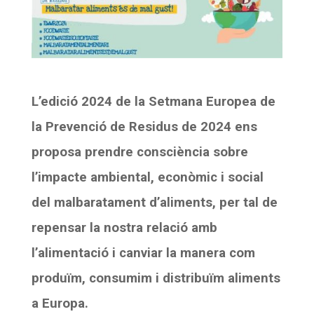
Diari de la Fundació
Diari de la Fundació
Fundesplai als mitjans
Fundesplai als mitjans
Xarxes socials
Xarxes socials
L’edició 2024 de la Setmana Europea de
COL·LABORA
COL·LABORA
la Prevenció de Residus de 2024 ens
Fes voluntariat
Fes voluntariat
proposa prendre
consciència sobre
Fes un donatiu
Fes un donatiu
l’impacte ambiental, econòmic i social
Treballa amb nosaltres
Treballa amb nosaltres
del malbaratament d’aliments, per tal de
repensar la nostra relació amb
l’alimentació i
canviar la manera com
produïm, consumim i distribuïm aliments
a Europa.