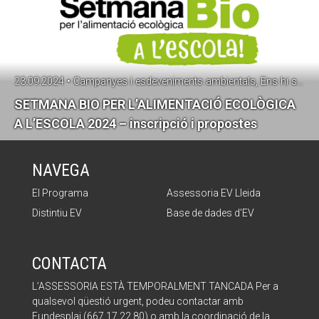
23.09.2024 • Campanyes i esdeveniments ambientals, Ens hi sumem?!, malbaratament alimentari, Residus, SetmanaPrevencióResidus
SETMANA BIO PER L’ALIMENTACIÓ ECOLÒGICA
A L’ESCOLA 2024 – inscripció i propostes
NAVEGA
El Programa
Assessoria EV Lleida
Distintiu EV
Base de dades d’EV
CONTACTA
L’ASSESSORIA ESTÀ TEMPORALMENT TANCADA Per a
qualsevol qüestió urgent, podeu contactar amb
Fundesplai (667 17 22 80) o amb la coordinació de la