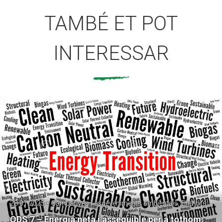
TAMBÉ ET POT
INTERESSAR
28.01.2025 • Campanyes i esdeveniments ambientals, Ens hi sumem?!, malbaratament alimentari, Residus, SetmanaPrevencióResidus
ODS 7 – Energia neta i assequible per a tothom.