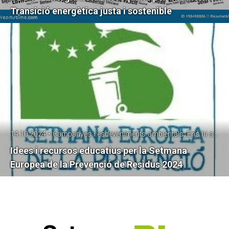
Transició energètica justa i sostenible
14.10.2024 • Campanyes i esdeveniments ambientals, Ens hi sumem?!, malbaratament alimentari, Residus, SetmanaPrevencióResidus
Idees i recursos educatius per la Setmana
Europea de la Prevenció de Residus 2024