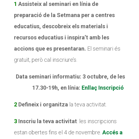
1
Assisteix al seminari en línia de
preparació de la Setmana
per a centres
educatius
, descobreix els materials i
recursos educatius i inspira’t amb les
accions que es presentaran.
El seminari és
gratuït, però cal inscriure’s.
Data seminari informatiu: 3 octubre, de les
17.30-19h, en línia:
Enllaç Inscripció
2
Defineix i organitza
la teva activitat.
3
Inscriu la teva activitat
: les inscripcions
estan obertes fins el 4 de novembre.
Accés a