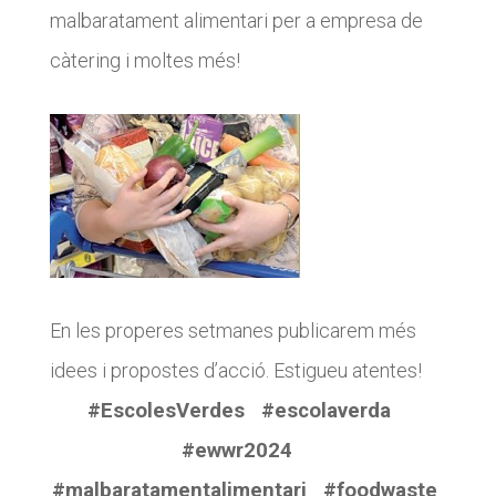
malbaratament alimentari per a empresa de
càtering i moltes més!
En les properes setmanes publicarem més
idees i propostes d’acció. Estigueu atentes!
#EscolesVerdes #escolaverda
#ewwr2024
#malbaratamentalimentari #foodwaste