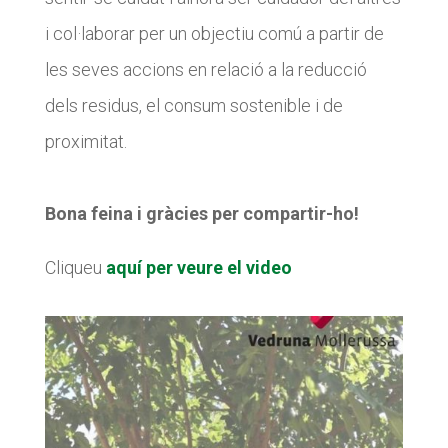
Diari de la Fundació
Diari de la Fundació
i col·laborar per un objectiu comú a partir de
les seves accions en relació a la reducció
Fundesplai als mitjans
Fundesplai als mitjans
dels residus, el consum sostenible i de
Xarxes socials
Xarxes socials
proximitat.
COL·LABORA
COL·LABORA
Fes voluntariat
Fes voluntariat
Bona feina i gràcies per compartir-ho!
Fes un donatiu
Fes un donatiu
Cliqueu
aquí per veure el video
Treballa amb nosaltres
Treballa amb nosaltres