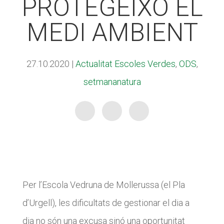
PROTEGEIXO EL
CASES DE COLÒNIES
CASES DE COLÒNIES
MEDI AMBIENT
ACCIÓ SOCIAL I JOVES
ACCIÓ SOCIAL I JOVES
27.10.2020
|
Actualitat Escoles Verdes
,
ODS
,
setmananatura
ESPLAIS
ESPLAIS
SUPORT TERCER SECTOR
SUPORT TERCER SECTOR
Per l’Escola Vedruna de Mollerussa (el Pla
d’Urgell), les dificultats de gestionar el dia a
dia no són una excusa sinó una oportunitat