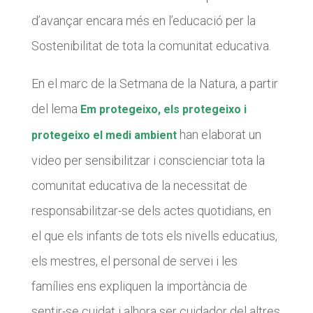
d’avançar encara més en l’educació per la
Sostenibilitat de tota la comunitat educativa.
CONEIX FUNDESPLAI
CONEIX FUNDESPLAI
La Fundació
La Fundació
En el marc de la Setmana de la Natura, a partir
L'equip
L'equip
del lema
Em protegeixo, els protegeixo i
Missió i valors
Missió i valors
han elaborat un
protegeixo el medi ambient
video per sensibilitzar i conscienciar tota la
Els comptes clars
Els comptes clars
comunitat educativa de la necessitat de
Memòria d'activitats
Memòria d'activitats
responsabilitzar-se dels actes quotidians, en
Proposta educativa
Proposta educativa
el que els infants de tots els nivells educatius,
ACTUALITAT
ACTUALITAT
els mestres, el personal de servei i les
Notícies
Notícies
famílies ens expliquen
la importància de
Butlletins
Butlletins
sentir-se cuidat i alhora ser cuidador del altres