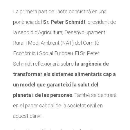
Diari de la Fundació
Diari de la Fundació
La primera part de l’acte consistirà en una
Fundesplai als mitjans
Fundesplai als mitjans
ponència del
Sr. Peter Schmidt
, president de
Xarxes socials
Xarxes socials
la secció d’Agricultura, Desenvolupament
Rural i Medi Ambient (NAT) del Comitè
COL·LABORA
COL·LABORA
Econòmic i Social Europeu. El Sr. Peter
Fes voluntariat
Fes voluntariat
Schmidt reflexionarà sobre
la urgència de
Fes un donatiu
Fes un donatiu
transformar els sistemes alimentaris cap a
Treballa amb nosaltres
Treballa amb nosaltres
un model que garanteixi la salut del
planeta i de les persones
. També se centrarà
en el paper cabdal de la societat civil en
aquest canvi.