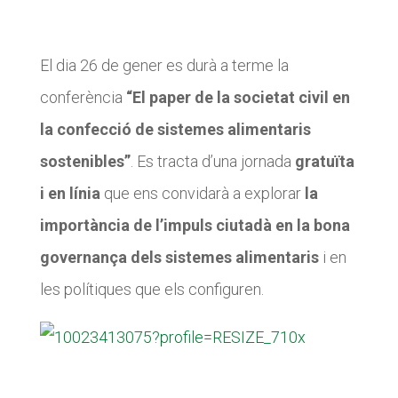
CONEIX FUNDESPLAI
CONEIX FUNDESPLAI
El dia 26 de gener es durà a terme la
conferència
“El paper de la societat civil en
La Fundació
La Fundació
la confecció de sistemes alimentaris
L'equip
L'equip
sostenibles”
. Es tracta d’una jornada
gratuïta
Missió i valors
Missió i valors
i en línia
que ens convidarà a explorar
la
Els comptes clars
Els comptes clars
importància de l’impuls ciutadà en la bona
Memòria d'activitats
Memòria d'activitats
governança dels sistemes alimentaris
i en
Proposta educativa
Proposta educativa
les polítiques que els configuren.
ACTUALITAT
ACTUALITAT
Notícies
Notícies
Butlletins
Butlletins