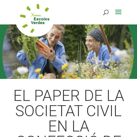
ACTIVITATS D'ESTIU
ACTIVITATS D'ESTIU
MÓN ESCOLAR
MÓN ESCOLAR
ALBERG CENTRE ESPLAI
ALBERG CENTRE ESPLAI
EL PAPER DE LA
SOCIETAT CIVIL
FORMACIÓ
FORMACIÓ
EN LA