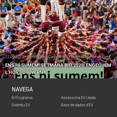
22.09.2023 • Alimentació, Campanyes i esdeveniments ambientals
ENS HI SUMEM! SETMANA BIO 2023: ENGEGUEM
L’HORT D’HIVERN
NAVEGA
El Programa
Assessoria EV Lleida
Distintiu EV
Base de dades d’EV