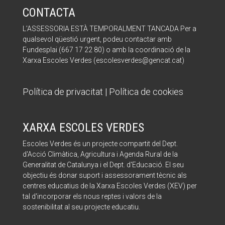
CONTACTA
L’ASSESSORIA ESTÀ TEMPORALMENT TANCADA Per a
qualsevol qüestió urgent, podeu contactar amb
Fundesplai (667 17 22 80) o amb la coordinació de la
Xarxa Escoles Verdes (escolesverdes@gencat.cat)
Política de privacitat
|
Política de cookies
XARXA ESCOLES VERDES
Escoles Verdes és un projecte compartit del Dept.
d'Acció Climàtica, Agricultura i Agenda Rural de la
Generalitat de Catalunya i el Dept. d'Educació. El seu
objectiu és donar suport i assessorament tècnic als
centres educatius de la Xarxa Escoles Verdes (XEV) per
tal d'incorporar els nous reptes i valors de la
sostenibilitat al seu projecte educatiu.