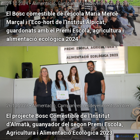
21.10.2024 • Alimentació, Campanyes i esdeveniments ambientals
El Bosc comestible de l’escola Maria Mercè
Marçal i l’Eco-hort de l’Institut Alpicat,
guardonats amb el Premi Escola, agricultura i
alimentació ecològica 2024
26.10.2023 • Alimentació, Campanyes i esdeveniments ambientals
El projecte Bosc Comestible de l’Institut
d’Almatà, guanyador del segon Premi Escola,
Agricultura i Alimentació Ecològica 2023